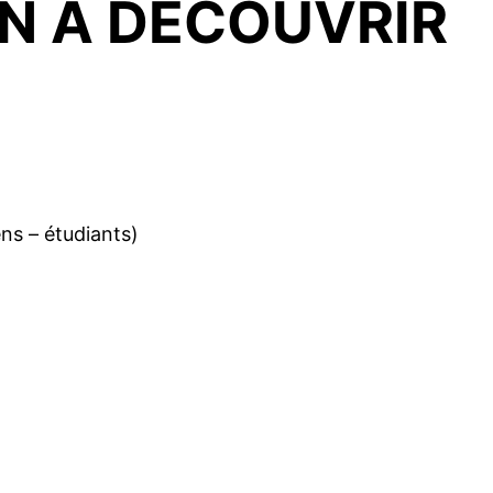
N À DÉCOUVRIR
ens – étudiants)