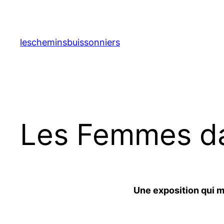
Skip
to
content
lescheminsbuissonniers
Les Femmes dan
Une exposition qui me