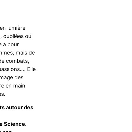
 en lumière
, oubliées ou
e a pour
emmes, mais de
 de combats,
passions…. Elle
’image des
re en main
es.
ts autour des
de Science.